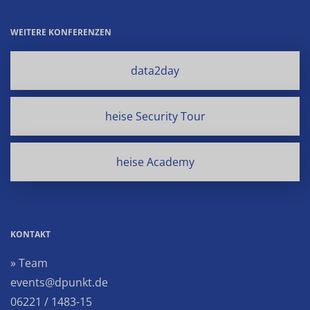
WEITERE KONFERENZEN
data2day
heise Security Tour
heise Academy
KONTAKT
» Team
events@dpunkt.de
06221 / 1483-15