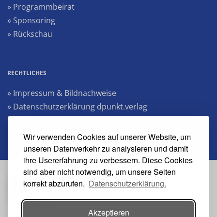
» Programmbeirat
» Sponsoring
» Rückschau
RECHTLICHES
» Impressum & Bildnachweise
» Datenschutzerklärung dpunkt.verlag
» Datenschutzerklärung Heise Medien
» AGB Veranstaltungen
Wir verwenden Cookies auf unserer Website, um
unseren Datenverkehr zu analysieren und damit
ihre Usererfahrung zu verbessern. Diese Cookies
sind aber nicht notwendig, um unsere Seiten
korrekt abzurufen.
Datenschutzerklärung.
#s2n-heise
VERANSTALTER
Akzeptieren