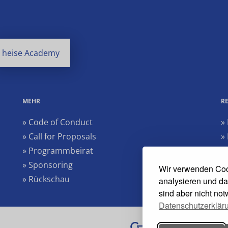
heise Academy
MEHR
R
» Code of Conduct
»
» Call for Proposals
»
» Programmbeirat
»
» Sponsoring
»
Wir verwenden Coo
» Rückschau
analysieren und da
sind aber nicht no
Datenschutzerklär