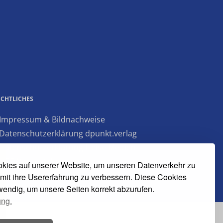
ECHTLICHES
 Impressum & Bildnachweise
 Datenschutzerklärung dpunkt.verlag
 Datenschutzerklärung Heise Medien
 AGB Veranstaltungen
kies auf unserer Website, um unseren Datenverkehr zu
mit ihre Usererfahrung zu verbessern. Diese Cookies
twendig, um unsere Seiten korrekt abzurufen.
ung.