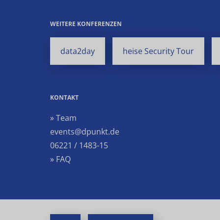
WEITERE KONFERENZEN
data2day
heise Security Tour
KONTAKT
» Team
events@dpunkt.de
06221 / 1483-15
» FAQ