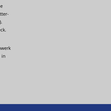
ne
tter-
).
ck.
inwerk
 in