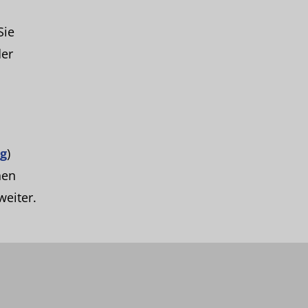
Sie
er
ng
)
nen
eiter.