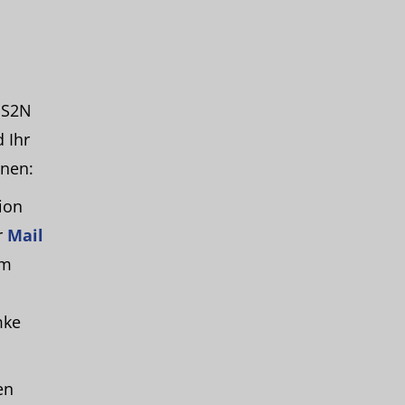
 S2N
 Ihr
nnen:
ion
r
Mail
am
mke
en