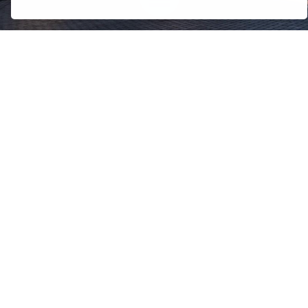
Toggle navigation
Möchtest du mit deinem Team teilnehmen? Ab drei
Personen profitiert ihr von unseren Gruppenrabatten!
Direkt im Shop buchen!
S2N-Konferenz-Newsletter
Du möchtest über die S2N
auf dem Laufenden gehalten werden?
ANMELDEN