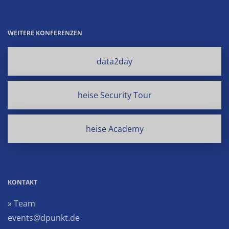
WEITERE KONFERENZEN
data2day
heise Security Tour
heise Academy
KONTAKT
» Team
events@dpunkt.de