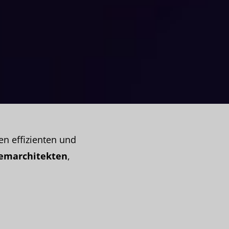
en effizienten und
temarchitekten
,