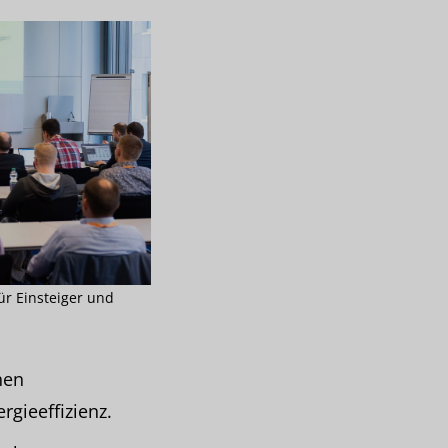
ür Einsteiger und
hen
rgieeffizienz.