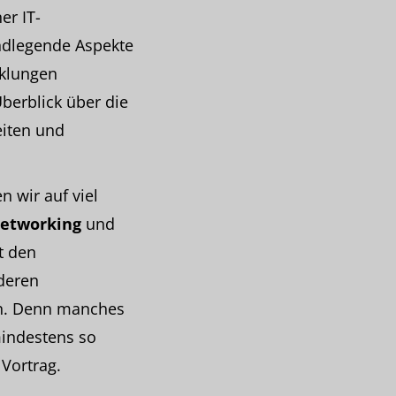
er IT-
ndlegende Aspekte
cklungen
Überblick über die
eiten und
 wir auf viel
etworking
und
t den
deren
n. Denn manches
indestens so
 Vortrag.