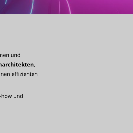
ehmen und
marchitekten
,
inen effizienten
w-how und