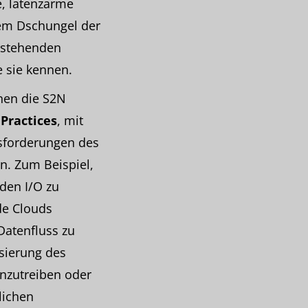
e, latenzarme
dem Dschungel der
erstehenden
 sie kennen.
hnen die S2N
 Practices
, mit
sforderungen des
en. Zum Beispiel,
den I/O zu
de Clouds
atenfluss zu
sierung des
nzutreiben oder
lichen