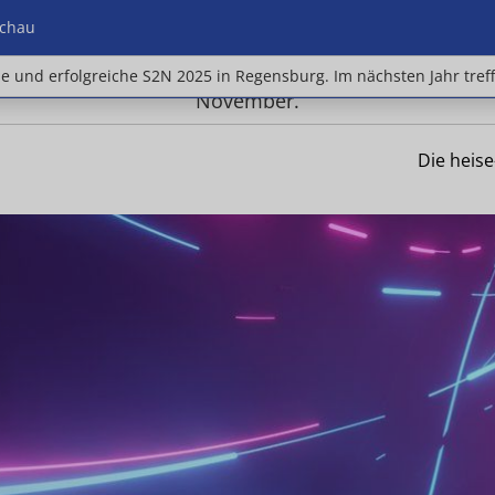
chau
e und erfolgreiche S2N 2025 in Regensburg. Im nächste
ne und erfolgreiche S2N 2025 in Regensburg. Im nächsten Jahr tref
November.
Die heis