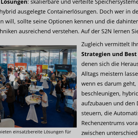
s
Lösungen
: skalierbare und verteilte Speichersystem
 hybrid ausgelegte Containerlösungen. Doch wer in 
 will, sollte seine Optionen kennen und die dahint
niken ausreichend verstehen. Auf der S2N lernen Sie
Zugleich vermittelt I
Strategien und Best
denen sich die Herau
Alltags meistern lass
wenn es darum geht, 
beschleunigen, hybri
aufzubauen und den D
steuern, die Automati
Rechenzentrums vora
bieten einsatzbereite Lösungen für
zwischen unterschied