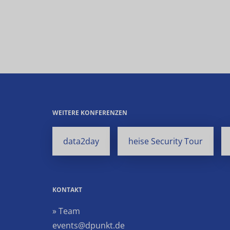
WEITERE KONFERENZEN
data2day
heise Security Tour
KONTAKT
» Team
events@dpunkt.de