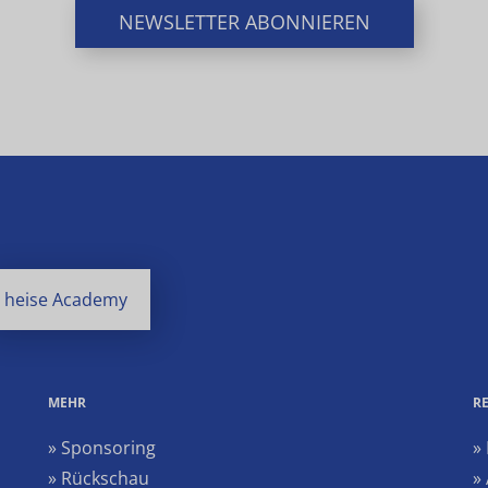
NEWSLETTER ABONNIEREN
heise Academy
MEHR
R
» Sponsoring
»
» Rückschau
»