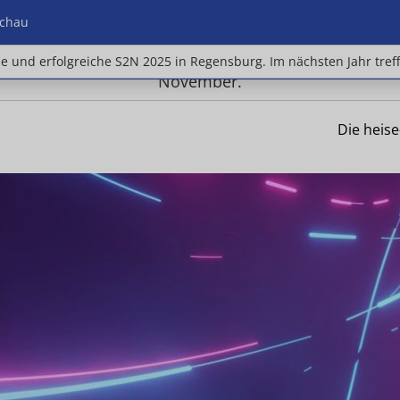
chau
e und erfolgreiche S2N 2025 in Regensburg. Im nächste
ne und erfolgreiche S2N 2025 in Regensburg. Im nächsten Jahr tref
November.
Die heis