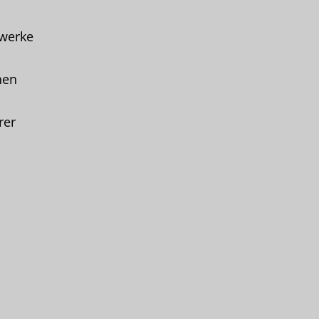
zwerke
hen
rer