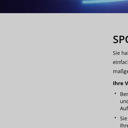
SP
Sie ha
einfac
maßge
Ihre V
Ber
und
Auf
Sie
Ihr