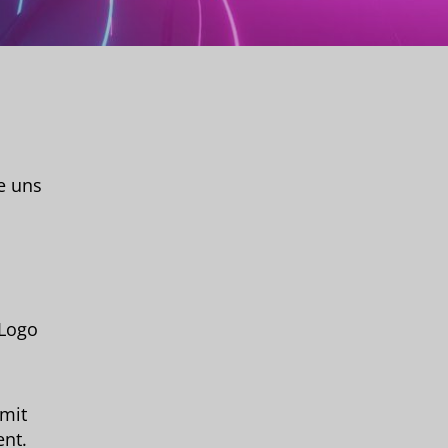
e uns
 Logo
 mit
ent.