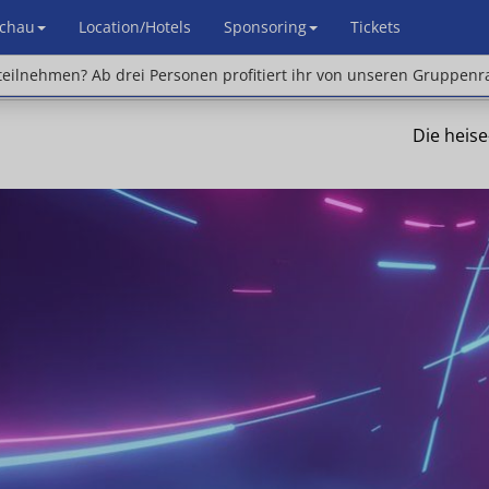
chau
Location/Hotels
Sponsoring
Tickets
en? Ab drei Personen profitiert ihr von unseren Gr
eilnehmen? Ab drei Personen profitiert ihr von unseren Gruppenr
Die heis