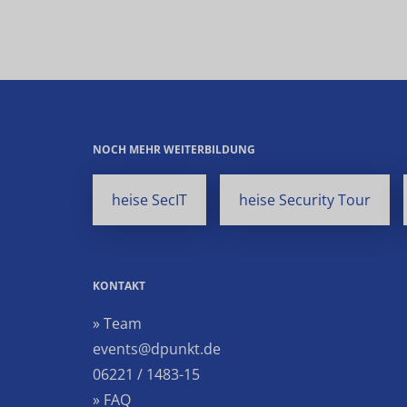
NOCH MEHR WEITERBILDUNG
heise SecIT
heise Security Tour
KONTAKT
» Team
events@dpunkt.de
06221 / 1483-15
» FAQ