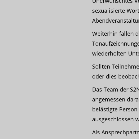
Unerwünschtes Ver
sexualisierte Wo
Abendveranstaltu
Weiterhin fallen 
Tonaufzeichnungen
wiederholten Unte
Sollten Teilnehm
oder dies beobach
Das Team der S2N 
angemessen darau
belästigte Perso
ausgeschlossen w
Als Ansprechpart