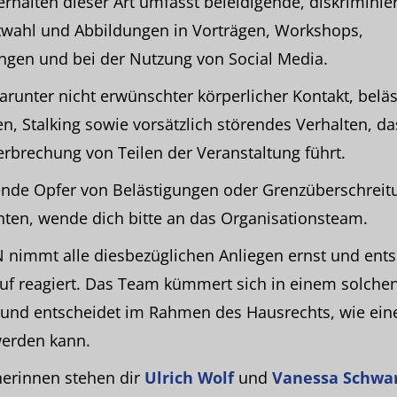
halten dieser Art umfasst beleidigende, diskriminie
rtwahl und Abbildungen in Vorträgen, Workshops,
ngen und bei der Nutzung von Social Media.
darunter nicht erwünschter körperlicher Kontakt, belä
, Stalking sowie vorsätzlich störendes Verhalten, da
rbrechung von Teilen der Veranstaltung führt.
ende Opfer von Belästigungen oder Grenzüberschrei
ten, wende dich bitte an das Organisationsteam.
nimmt alle diesbezüglichen Anliegen ernst und ents
f reagiert. Das Team kümmert sich in einem solchen
n und entscheidet im Rahmen des Hausrechts, wie ei
erden kann.
nerinnen stehen dir
Ulrich Wolf
und
Vanessa Schwa