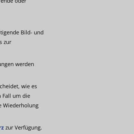
rende oder
stigende Bild- und
s zur
tungen werden
cheidet, wie es
 Fall um die
ne Wiederholung
rz
zur Verfügung.