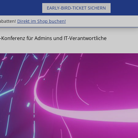
EARLY-BIRD-TICKET SICHERN
uppenrabatten!
Direkt im Shop buchen!
abatten!
Direkt im Shop buchen!
e-Konferenz für Admins und IT-Verantwortliche