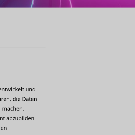
ntwickelt und
turen, die Daten
d machen.
nt abzubilden
uen