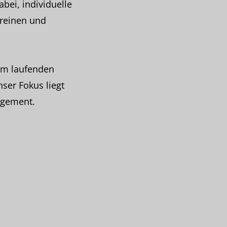
bei, individuelle
ereinen und
dem laufenden
nser Fokus liegt
agement.