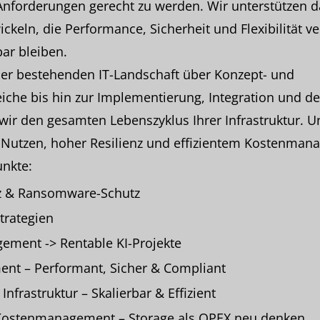
nforderungen gerecht zu werden. Wir unterstützen da
ckeln, die Performance, Sicherheit und Flexibilität v
bar bleiben.
der bestehenden IT-Landschaft über Konzept- und
iche bis hin zur Implementierung, Integration und 
 wir den gesamten Lebenszyklus Ihrer Infrastruktur. U
 Nutzen, hoher Resilienz und effizientem Kostenman
unkte:
nz & Ransomware-Schutz
trategien
ement -> Rentable KI-Projekte
nt – Performant, Sicher & Compliant
Infrastruktur – Skalierbar & Effizient
 Kostenmanagement – Storage als OPEX neu denken