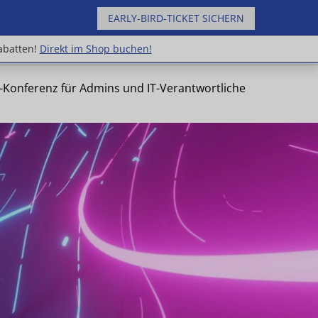
EARLY-BIRD-TICKET SICHERN
uppenrabatten!
Direkt im Shop buchen!
abatten!
Direkt im Shop buchen!
e-Konferenz für Admins und IT-Verantwortliche