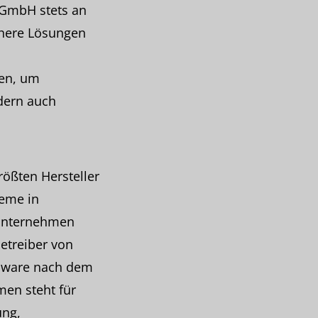
 GmbH stets an
chere Lösungen
den, um
ndern auch
rößten Hersteller
teme in
 Unternehmen
etreiber von
dware nach dem
men steht für
ung,