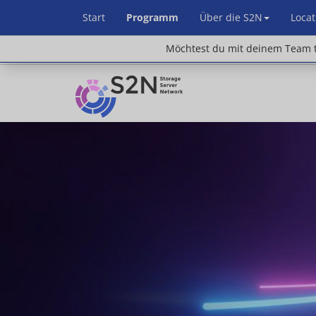
Start
Programm
Über die S2N
Locat
Möchtest du mit deinem Team teilnehm
Möchtest du mit deinem Team t