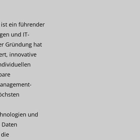
 ist ein führender
ngen und IT-
rer Gründung hat
rt, innovative
ndividuellen
bare
nmanagement-
höchsten
chnologien und
e Daten
 die