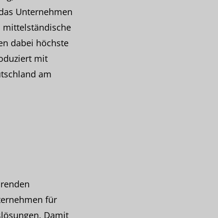
t das Unternehmen
d mittelständische
en dabei höchste
oduziert mit
eutschland am
hrenden
ternehmen für
lösungen. Damit