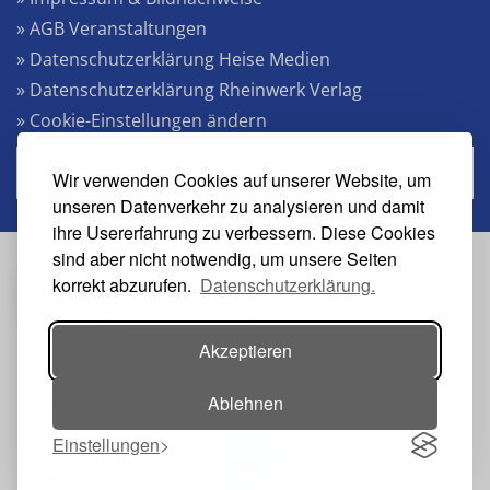
» AGB Veranstaltungen
» Datenschutzerklärung Heise Medien
» Datenschutzerklärung Rheinwerk Verlag
» Cookie-Einstellungen ändern
» Vertrag widerrufen
Wir verwenden Cookies auf unserer Website, um
unseren Datenverkehr zu analysieren und damit
ihre Usererfahrung zu verbessern. Diese Cookies
sind aber nicht notwendig, um unsere Seiten
korrekt abzurufen.
Datenschutzerklärung.
#s2n-heise
VERANSTALTER
Akzeptieren
Ablehnen
Einstellungen
Toggle navigation