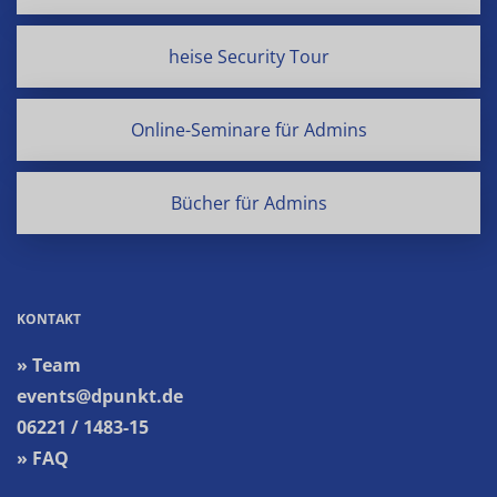
heise Security Tour
Online-Seminare für Admins
Bücher für Admins
KONTAKT
» Team
events@dpunkt.de
06221 / 1483-15
» FAQ