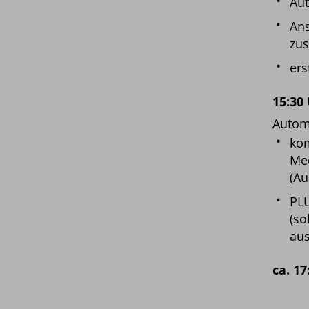
Aut
Ans
zu
ers
15:30
Automa
kom
Mec
(A
PLU
(so
au
ca. 17