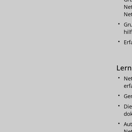
Net
Net
Gru
hil
Erf
Lern
Net
erf
Ger
Die
do
Aut
Ne