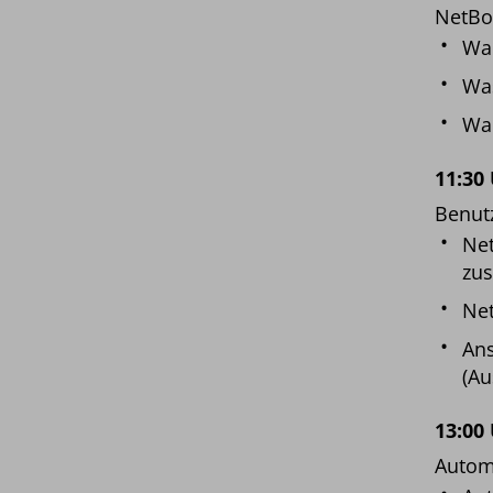
NetBox
Wa
Was
Wa
11:30
Benut
Net
zu
Net
Ans
(A
13:00
Automa