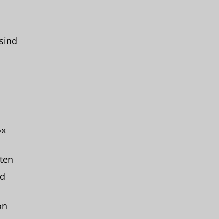
sind
ox
ten
nd
on