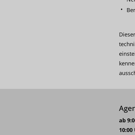
Ber
Dieser
techni
einste
kennen
aussc
Age
ab 9:
10:00