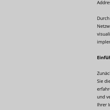
Addre
Durch
Netzwe
visual
imple
Einfü
Zunäch
Sie di
erfahr
und v
Ihrer 