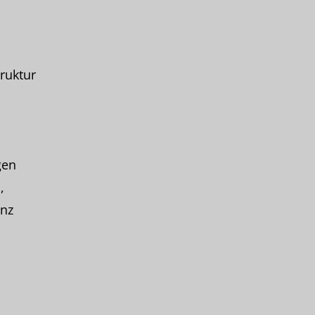
ruktur
gen
,
enz