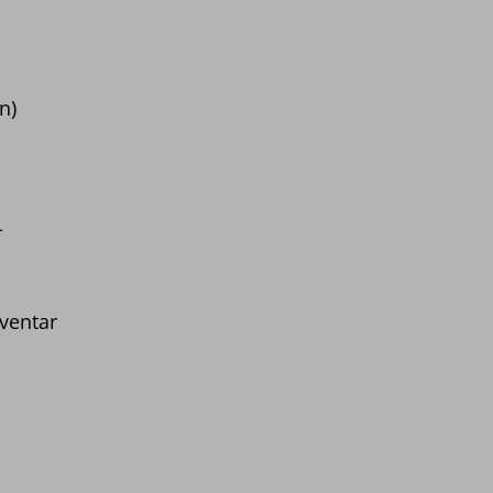
n)
-
ventar