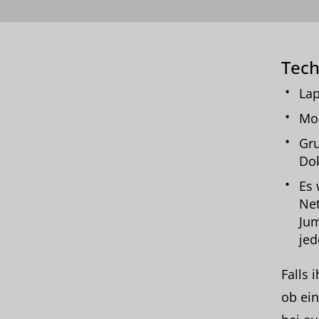
Tech
Lap
Mo
Gru
Do
Es 
Net
Jum
jed
Falls 
ob ei