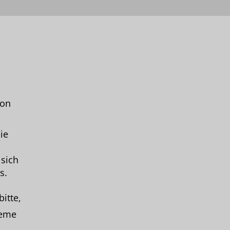
von
ie
 sich
s.
itte,
leme