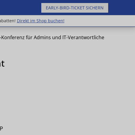
EARLY-BIRD-TICKET SICHERN
uppenrabatten!
Direkt im Shop buchen!
abatten!
Direkt im Shop buchen!
e-Konferenz für Admins und IT-Verantwortliche
t
IP