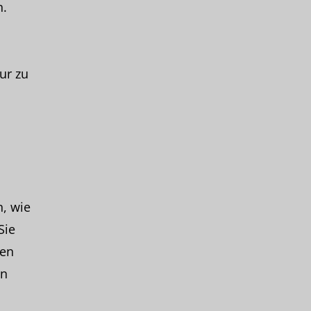
n.
ur zu
n, wie
Sie
sen
on