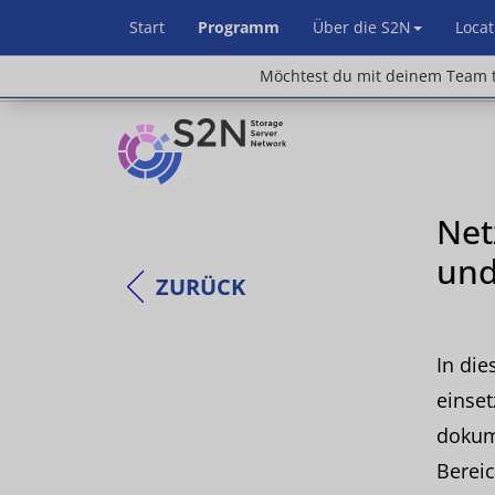
Start
Programm
Über die S2N
Locat
Möchtest du mit deinem Team teilnehm
Möchtest du mit deinem Team t
Net
und
ZURÜCK
In die
einset
dokume
Bereic