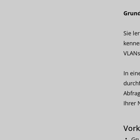
Grund
Sie le
kennen
VLANs
In ei
durchf
Abfrag
Ihrer 
Vork
Gru