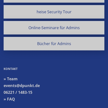
heise Security Tour
Online-Seminare für Admins
Bücher für Admins
KONTAKT
» Team
events@dpunkt.de
06221 / 1483-15
» FAQ