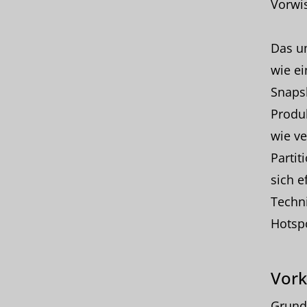
Vorwis
Das um
wie ei
Snapsh
Produk
wie ve
Partit
sich e
Techn
Hotsp
Vork
Grund