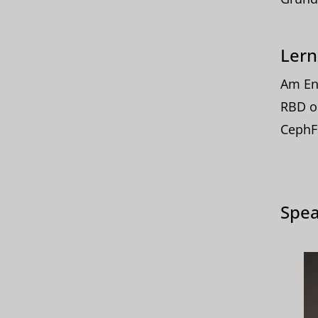
Lern
Am En
RBD od
CephFS
Spea