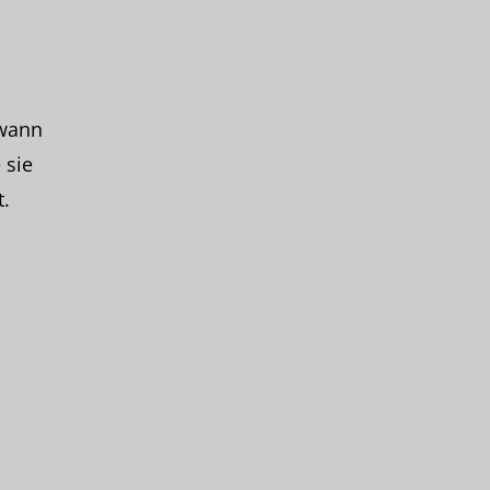
 wann
 sie
.