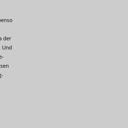
benso
a der
. Und
e-
ssen
g-
d