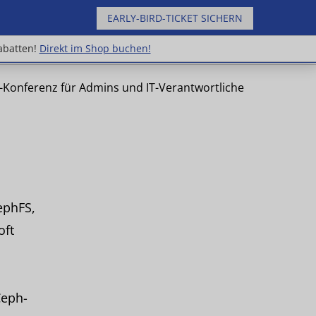
EARLY-BIRD-TICKET SICHERN
uppenrabatten!
Direkt im Shop buchen!
abatten!
Direkt im Shop buchen!
e-Konferenz für Admins und IT-Verantwortliche
ephFS,
oft
Ceph-