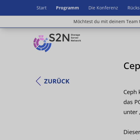
Start
Programm
Die Konferenz
Rücks
Möchtest du mit deinem Team teilnehm
Möchtest du mit deinem Team t
Cep
ZURÜCK
Ceph k
das PO
unter 
Dieser