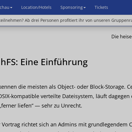
chau
Location/Hotels
Sponsoring
Tickets
en? Ab drei Personen profitiert ihr von unseren Gr
eilnehmen? Ab drei Personen profitiert ihr von unseren Gruppenr
Die heis
hFS: Eine Einführung
ennen die meisten als Object- oder Block-Storage. C
SIX-kompatible verteilte Dateisystem, läuft dagegen 
„ferner liefen“ — sehr zu Unrecht.
 Vortrag richtet sich an Admins mit grundlegendem 