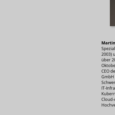
Martin
Spezial
2003) u
über 20
Oktobe
CEO de
GmbH i
Schwer
IT-Infr
Kubern
Cloud-
Hochve