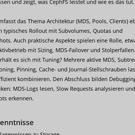
sen und zeigt, was CephFS leistet und wie es das tut.
fasst das Thema Architektur (MDS, Pools, Clients) e
n typisches Rollout mit Subvolumes, Quotas und
ots. Auch praktische Aspekte spielen eine Rolle, etw
tivbetrieb mit Sizing, MDS-Failover und Stolperfallen
rhält es sich mit Tuning? Mehrere aktive MDS, Subtre
ioning, Pinning, Cache- und Journal-Stellschrauben la
ffizient kombinieren. Den Abschluss bilden Debuggin
iken: MDS-Logs lesen, Slow Requests analysieren un
ots erkennen.
enntnisse
lagenwissen zu Storage