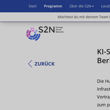
Start
Programm
Über die S2N
Locat
Möchtest du mit deinem Team teilnehm
Möchtest du mit deinem Team t
KI-
Ber
ZURÜCK
Die Hu
Infras
Vortra
zum pr