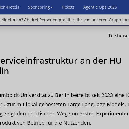
ion/Hotels
Sponsoring
Tickets
Agentic Ops 2026
en? Ab drei Personen profitiert ihr von unseren Gr
eilnehmen? Ab drei Personen profitiert ihr von unseren Gruppenr
Die heis
Serviceinfrastruktur an der HU
lin
mboldt-Universität zu Berlin betreibt seit 2023 eine K
truktur mit lokal gehosteten Large Language Models. 
g zeigt den praktischen Weg von ersten Experimenten
oduktiven Betrieb für die Nutzenden.