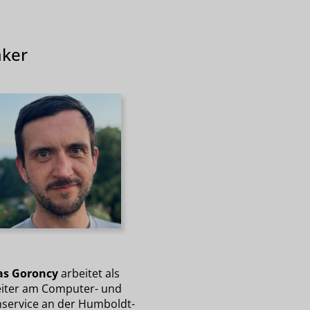
ker
as Goroncy
arbeitet als
iter am Computer- und
service an der Humboldt-