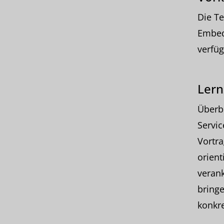
Die T
Embed
verfüg
Lern
Überbl
Servic
Vortra
orient
verank
bringe
konkre