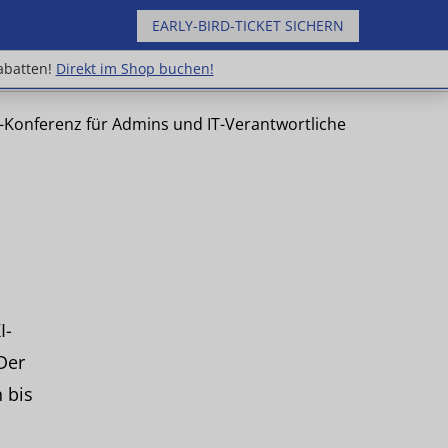
EARLY-BIRD-TICKET SICHERN
uppenrabatten!
Direkt im Shop buchen!
abatten!
Direkt im Shop buchen!
e-Konferenz für Admins und IT-Verantwortliche
I-
Der
 bis