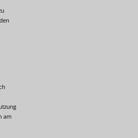
zu
oden
ch
Nutzung
ch am