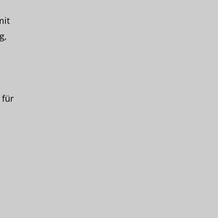
mit
g,
 für