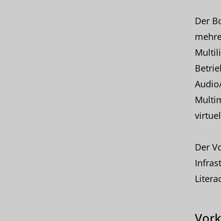
Der Bo
mehrer
Multil
Betrie
Audio/
Multim
virtue
Der Vo
Infras
Litera
Vork